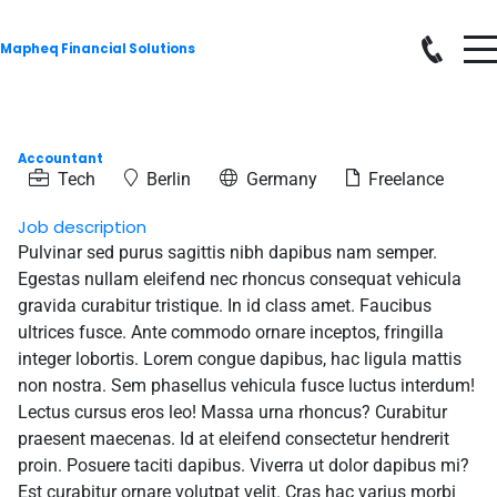
Mapheq Financial Solutions
Accountant
Tech
Berlin
Germany
Freelance
Job description
Pulvinar sed purus sagittis nibh dapibus nam semper.
Egestas nullam eleifend nec rhoncus consequat vehicula
gravida curabitur tristique. In id class amet. Faucibus
ultrices fusce. Ante commodo ornare inceptos, fringilla
integer lobortis. Lorem congue dapibus, hac ligula mattis
non nostra. Sem phasellus vehicula fusce luctus interdum!
Lectus cursus eros leo! Massa urna rhoncus? Curabitur
praesent maecenas. Id at eleifend consectetur hendrerit
proin. Posuere taciti dapibus. Viverra ut dolor dapibus mi?
Est curabitur ornare volutpat velit. Cras hac varius morbi