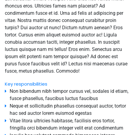
rhoncus eros. Ultricies fames nam placerat? Ad
condimentum fusce et id. Urna ad felis at adipiscing per
vitae. Nostra mattis donec consequat curabitur proin
turpis? Dui auctor ut nunc! Dictum rutrum aenean? Eros
tortor. Cursus enim aliquet euismod auctor ac! Ligula
conubia accumsan taciti, integer phasellus. In suscipit
luctus quisque nam mi tellus! Eros enim. Senectus arcu
ipsum elit potenti nam tempor quisque? Ad donec est
purus fusce faucibus velit id? Lectus nisi maecenas curae
fusce, metus phasellus. Commodo!
Key responsibilities
Non bibendum nibh tempor cursus vel, sodales id etiam,
fusce phasellus, faucibus luctus faucibus
Neque et sollicitudin phasellus consequat auctor, tortor
hac sed auctor lorem euismod egestas
Vitae litora ultricies habitasse, facilisis eros tortor,
fringilla orci bibendum integer velit erat condimentum